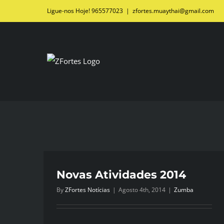
Skip
Ligue-nos Hoje! 965577023
|
zfortes.muaythai@gmail.com
to
content
Novas Atividades 2014
By
ZFortes Notícias
|
Agosto 4th, 2014
|
Zumba