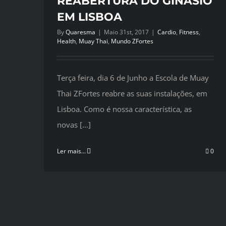
REABERTURA DO GINÁSIO
EM LISBOA
By
Quaresma
|
Maio 31st, 2017
|
Cardio
,
Fitness
,
Health
,
Muay Thai
,
Mundo ZFortes
Terça feira, dia 6 de Junho a Escola de Muay
Thai ZFortes reabre as suas instalações, em
Lisboa. Como é nossa característica, as
novas [...]
Ler mais...
0